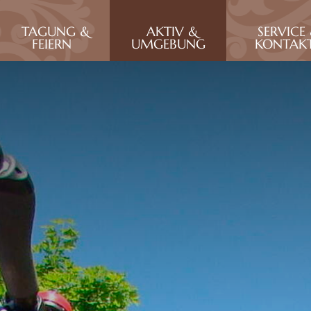
TAGUNG &
AKTIV &
SERVICE
FEIERN
UMGEBUNG
KONTAK