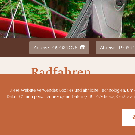
Anreise
Abreise
Radfahren
Mit dem Rad durch´s Passauer Land
Diese Website verwendet Cookies und ähnliche Technologien, um e
Dabei können personenbezogene Daten (z. B. IP-Adresse, Gerätekennung
Um die Flüsse Donau, Inn, Ilz, Vils und Rott spannt
dichtes Radwegenetz, welches sowohl regionale 
als auch grenzüberschreitende Radwanderungen

ermöglicht. Egal ob Genussradler oder Profi-Biker
um Rathsmannsdorf und Windorf findet jeder sei