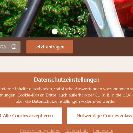
Jetzt anfragen
Datenschutzeinstellungen
xterne Inhalte einzubinden, statistische Auswertungen vorzunehmen sow
en, Cookie-IDs) an Dritte, auch außerhalb der EU (z. B. in die USA), üb
 sich ein
über die Datenschutzeinstellungen widerrufen werden.
Radtouren
Donauradweg
 Alle Cookies akzeptieren
Notwendige Cookies zulass
Für Radfahrer bietet sich der in ca. 6 km
 - rund
Entfernung gelegene Donauradweg, der auf ei
ne
Cookies konfigurieren
Datenschutz
Impressum
Strecke von ca. 2850 km von der Quelle der