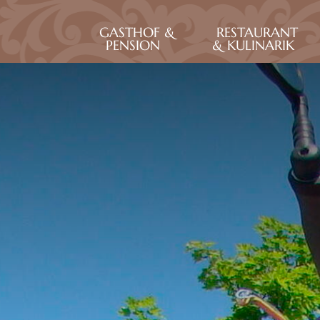
GASTHOF &
RESTAURANT
PENSION
& KULINARIK